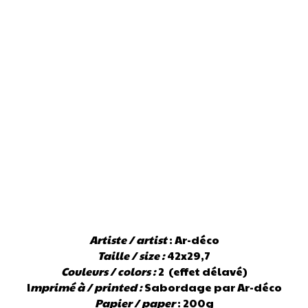
Artiste / artist
: Ar-déco
Taille / size :
42x29,7
Couleurs / colors :
2 (effet délavé)
I
mprimé à / printed :
Sabordage par Ar-déco
Papier / paper
: 200g