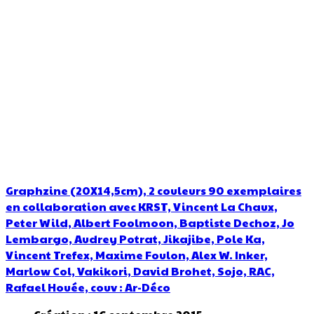
Graphzine (20X14,5cm), 2 couleurs 90 exemplaires
en collaboration avec KRST, Vincent La Chaux,
Peter Wild, Albert Foolmoon, Baptiste Dechoz, Jo
Lembargo, Audrey Potrat, Jikajibe, Pole Ka,
Vincent Trefex, Maxime Foulon, Alex W. Inker,
Marlow Col, Vakikori, David Brohet, Sojo, RAC,
Rafael Houée, couv : Ar-Déco