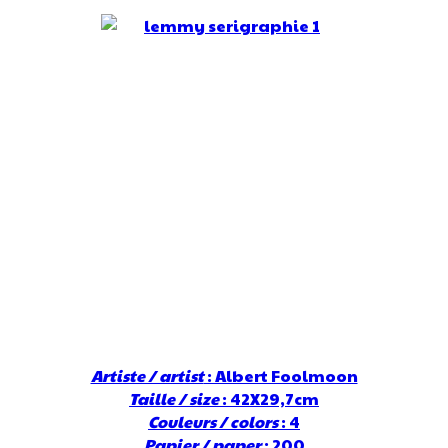
Artiste / artist
: Albert Foolmoon
Taille / size
: 42X29,7cm
Couleurs / colors
: 4
Papier / paper
: 200