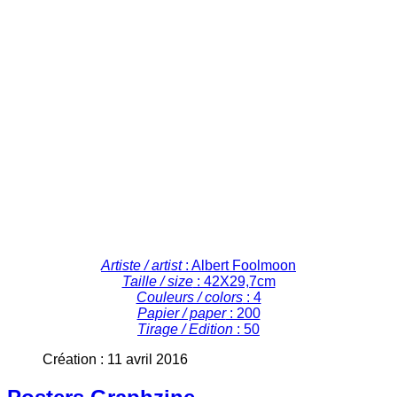
Artiste / artist
: Albert Foolmoon
Taille / size
: 42X29,7cm
Couleurs / colors
: 4
Papier / paper
: 200
Tirage / Edition
: 50
Création : 11 avril 2016