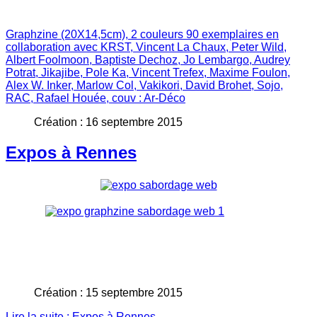
Graphzine (20X14,5cm), 2 couleurs 90 exemplaires en
collaboration avec KRST, Vincent La Chaux, Peter Wild,
Albert Foolmoon, Baptiste Dechoz, Jo Lembargo, Audrey
Potrat, Jikajibe, Pole Ka, Vincent Trefex, Maxime Foulon,
Alex W. Inker, Marlow Col, Vakikori, David Brohet, Sojo,
RAC, Rafael Houée, couv : Ar-Déco
Création : 16 septembre 2015
Expos à Rennes
Création : 15 septembre 2015
Lire la suite : Expos à Rennes