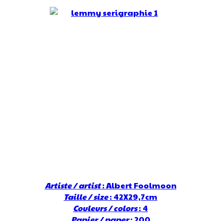
Artiste / artist
: Albert Foolmoon
Taille / size
: 42X29,7cm
Couleurs / colors
: 4
Papier / paper
: 200