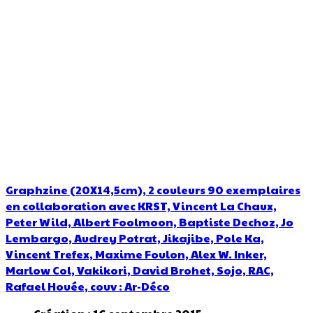
Graphzine (20X14,5cm), 2 couleurs 90 exemplaires
en collaboration avec KRST, Vincent La Chaux,
Peter Wild, Albert Foolmoon, Baptiste Dechoz, Jo
Lembargo, Audrey Potrat, Jikajibe, Pole Ka,
Vincent Trefex, Maxime Foulon, Alex W. Inker,
Marlow Col, Vakikori, David Brohet, Sojo, RAC,
Rafael Houée, couv : Ar-Déco